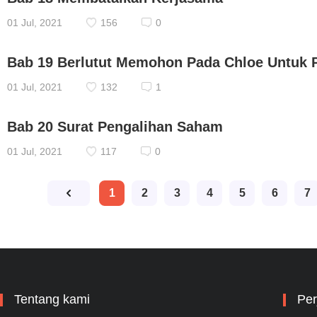
01 Jul, 2021
156
0
Bab 19 Berlutut Memohon Pada Chloe Untuk 
01 Jul, 2021
132
1
Bab 20 Surat Pengalihan Saham
01 Jul, 2021
117
0
1
2
3
4
5
6
7
Tentang kami
Per