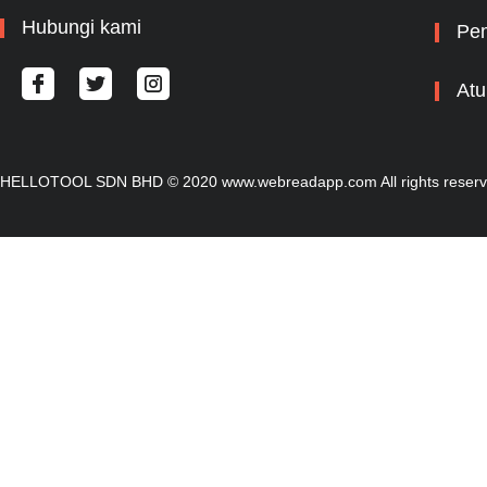
Hubungi kami
Pem
Atu
HELLOTOOL SDN BHD © 2020 www.webreadapp.com All rights reser