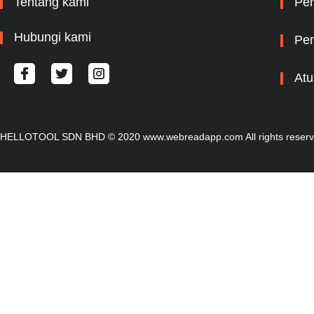
Tentang kami
Per
Hubungi kami
Pem
Atu
HELLOTOOL SDN BHD © 2020 www.webreadapp.com All rights reser