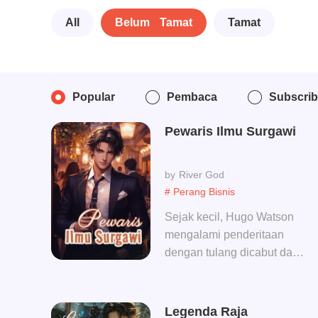
All
Belum Tamat
Tamat
Popular
Pembaca
Subscri
Pewaris Ilmu Surgawi
River God
# Perang Bisnis
Sejak kecil, Hugo Watson
mengalami penderitaan
dengan tulang dicabut dan
otot diputus, lalu dia
mengasingkan diri di
pegunungan selama lima
Legenda Raja