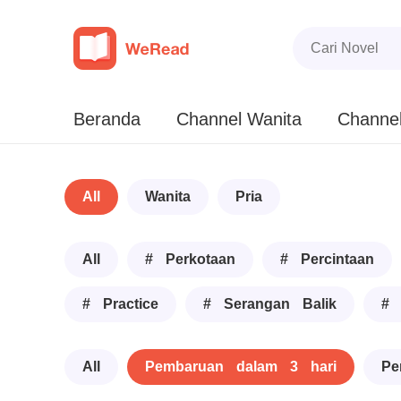
Beranda
Channel Wanita
Channel
All
Wanita
Pria
All
# Perkotaan
# Percintaan
# Practice
# Serangan Balik
# 
All
Pembaruan dalam 3 hari
Pe