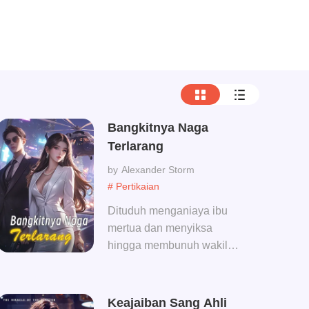
Bangkitnya Naga
Terlarang
Alexander Storm
# Pertikaian
Dituduh menganiaya ibu
mertua dan menyiksa
hingga membunuh wakil
jenderalnya, Duan Lingxiao
dijatuhi hukuman penjara
seumur hidup di Penjara
Keajaiban Sang Ahli