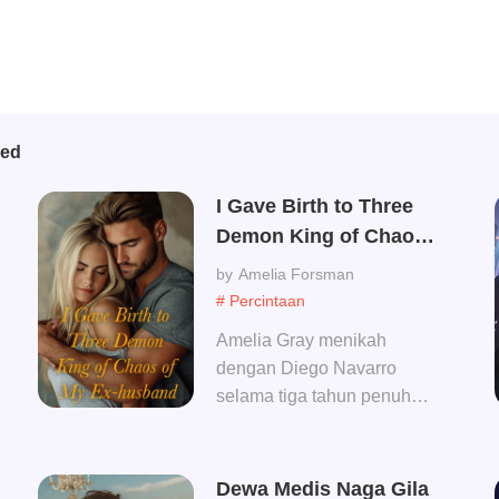
bed
I Gave Birth to Three
Demon King of Chaos
of My Ex-husband
Amelia Forsman
# Percintaan
Amelia Gray menikah
dengan Diego Navarro
selama tiga tahun penuh
perjuangan, akhirnya
berakhir dengan perceraian.
Di seluruh Kota Medoria,
Dewa Medis Naga Gila