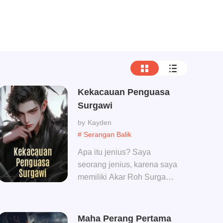
Kekacauan Penguasa
Surgawi
Kayden
# Serangan Balik
Apa itu jenius? Saya
seorang jenius, karena saya
memiliki Akar Roh Surgawi
yang langka dan tak
tertandingi! Dibandingkan
denganku, Danhai? Tentu
Maha Perang Pertama