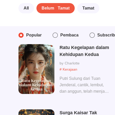
All
Belum Tamat
Tamat
Popular
Pembaca
Subscri
Ratu Kegelapan dalam
Kehidupan Kedua
Charlotte
# Kerajaan
Putri Sulung dari Tuan
Jenderal, cantik, lembut,
dan anggun, telah menjadi
gila cinta dengan Sang
Raja dan berkorbannya
telah berlangsung selama
Surga Kaisar Tak