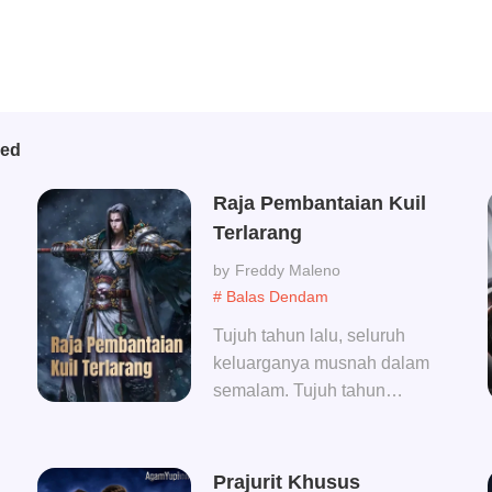
bed
Raja Pembantaian Kuil
Terlarang
Freddy Maleno
# Balas Dendam
Tujuh tahun lalu, seluruh
keluarganya musnah dalam
semalam. Tujuh tahun
kemudian, pada hari
penobatan sebagai Raja,
dia bersikeras untuk
Prajurit Khusus