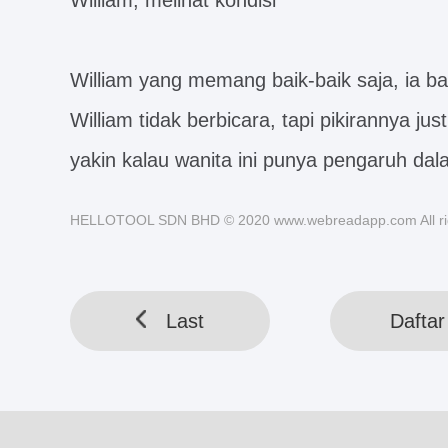
William, melihat kondisi
William yang memang baik-baik saja, ia ba
William tidak berbicara, tapi pikirannya j
yakin kalau wanita ini punya pengaruh da
HELLOTOOL SDN BHD © 2020 www.webreadapp.com All rig
Last
Daftar 