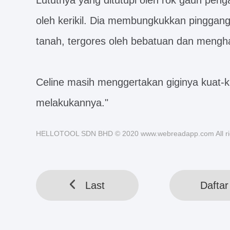
Lututnya yang ditutupi oleh rok gaun peng
oleh kerikil. Dia membungkukkan pinggang
tanah, tergores oleh bebatuan dan mengha
Celine masih menggertakan giginya kuat-ku
melakukannya."
HELLOTOOL SDN BHD © 2020 www.webreadapp.com All rig
Last
Daftar 