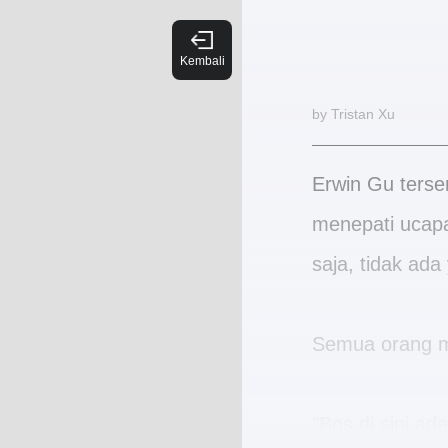
by Tristan Xu
Erwin Gu terse
menepati ucap
saja, tidak ad
Semua orang me
"Bos di sini ad