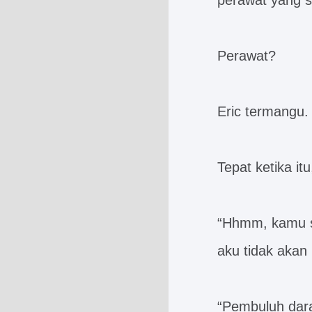
perawat yang 
Perawat?
Eric termangu.
Tepat ketika it
“Hhmm, kamu su
aku tidak akan
“Pembuluh dara