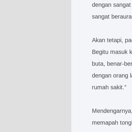
dengan sangat b
sangat beraura
Akan tetapi, p
Begitu masuk k
buta, benar-be
dengan orang l
rumah sakit.”
Mendengarnya, E
memapah tongka