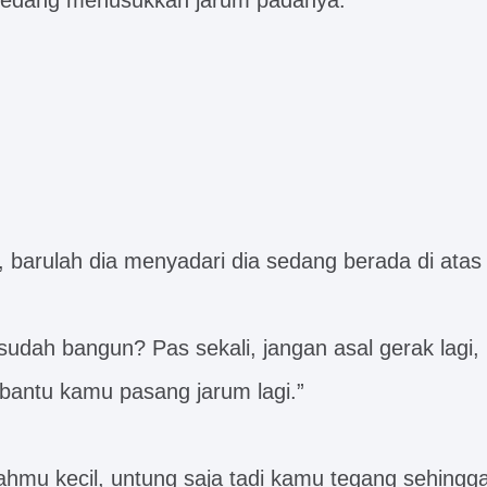
sedang menusukkan jarum padanya.
u, barulah dia menyadari dia sedang berada di atas
dah bangun? Pas sekali, jangan asal gerak lagi, k
 bantu kamu pasang jarum lagi.”
hmu kecil, untung saja tadi kamu tegang sehingga