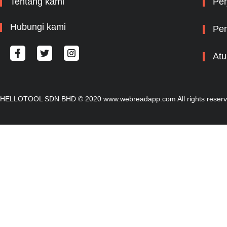
Tentang kami
Per
Hubungi kami
Pem
Atu
HELLOTOOL SDN BHD © 2020 www.webreadapp.com All rights reser