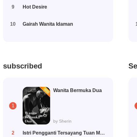
9
Hot Desire
10
Gairah Wanita Idaman
subscribed
Se
Wanita Bermuka Dua
1
by Sherin
2
Istri Pengganti Tersayang Tuan Muda