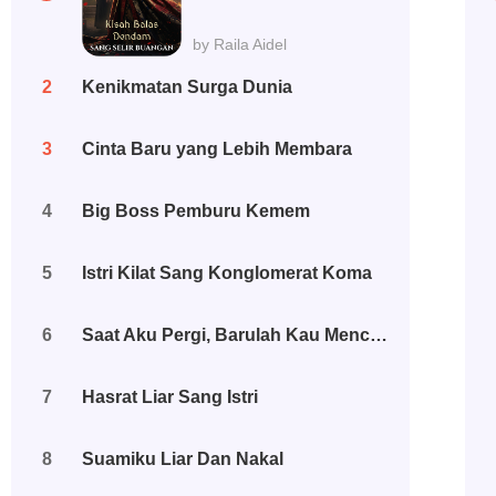
by Raila Aidel
2
Kenikmatan Surga Dunia
3
Cinta Baru yang Lebih Membara
4
Big Boss Pemburu Kemem
5
Istri Kilat Sang Konglomerat Koma
6
Saat Aku Pergi, Barulah Kau Mencintaiku
7
Hasrat Liar Sang Istri
8
Suamiku Liar Dan Nakal