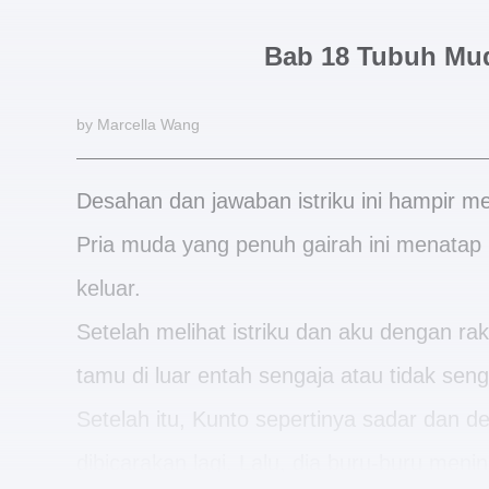
Bab 18 Tubuh Mu
by Marcella Wang
Desahan dan jawaban istriku ini hampir 
Pria muda yang penuh gairah ini menatap 
keluar.
Setelah melihat istriku dan aku dengan rak
tamu di luar entah sengaja atau tidak seng
Setelah itu, Kunto sepertinya sadar dan 
dibicarakan lagi. Lalu, dia buru-buru menin