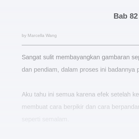
Bab 82 
by Marcella Wang
Sangat sulit membayangkan gambaran seper
dan pendiam, dalam proses ini badannya 
Aku tahu ini semua karena efek setelah k
membuat cara berpikir dan cara berpandan
seperti semalam.