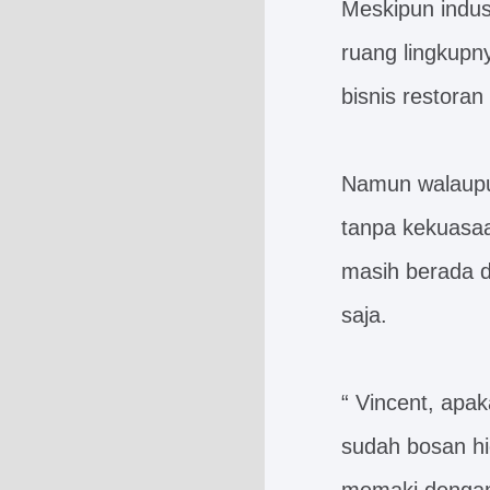
Meskipun indus
ruang lingkupn
bisnis restoran
Namun walaupun
tanpa kekuasaa
masih berada d
saja.
“ Vincent, ap
sudah bosan hi