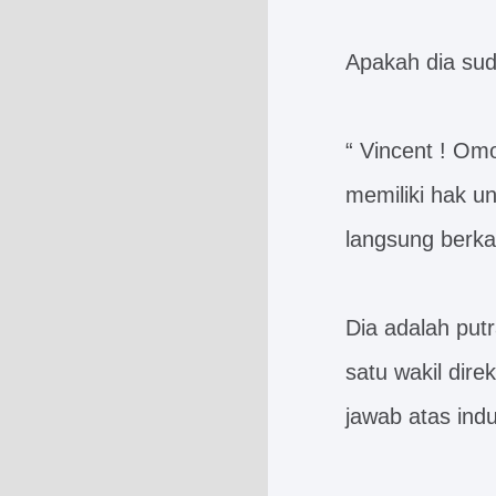
Apakah dia sud
“ Vincent ! Om
memiliki hak u
langsung berkat
Dia adalah put
satu wakil dir
jawab atas indu