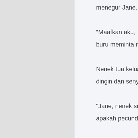
menegur Jane.
“Maafkan aku, 
buru meminta 
Nenek tua kelu
dingin dan sen
"Jane, nenek s
apakah pecunda