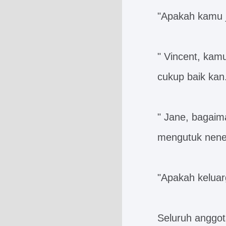
"Apakah kamu j
" Vincent, kam
cukup baik kan
" Jane, bagai
mengutuk nene
"Apakah kelua
Seluruh anggot