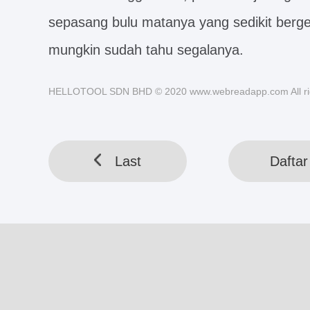
sepasang bulu matanya yang sedikit ber
mungkin sudah tahu segalanya.
HELLOTOOL SDN BHD © 2020 www.webreadapp.com All rig
Last
Daftar 