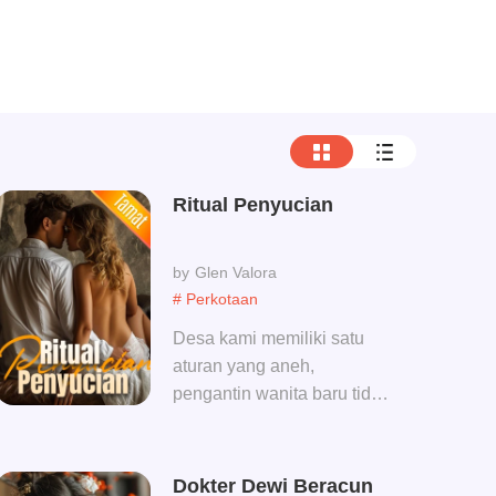
Ritual Penyucian
Glen Valora
# Perkotaan
Desa kami memiliki satu
aturan yang aneh,
pengantin wanita baru tidak
boleh melalui malam
pertama tembus
kewanitaan, jika tidak,
Dokter Dewi Beracun