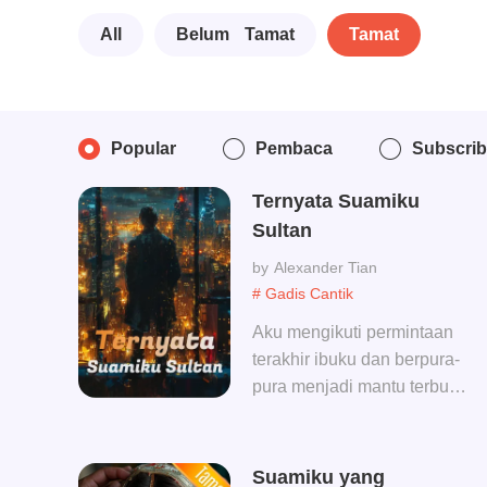
All
Belum Tamat
Tamat
Popular
Pembaca
Subscri
Ternyata Suamiku
Sultan
Alexander Tian
# Gadis Cantik
Aku mengikuti permintaan
terakhir ibuku dan berpura-
pura menjadi mantu terbully
selama 3 tahun, sekarang 3
tahun sudah berakhir..
Suamiku yang