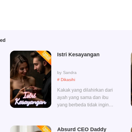
bed
Istri Kesayangan
Sandra
# Dikasihi
Kakak yang dilahirkan dari
ayah yang sama dan ibu
yang berbeda tidak ingin
menikah dengan tunangan
yang dikabarkan jelek dan
impoten, ibu kandungnya
Absurd CEO Daddy