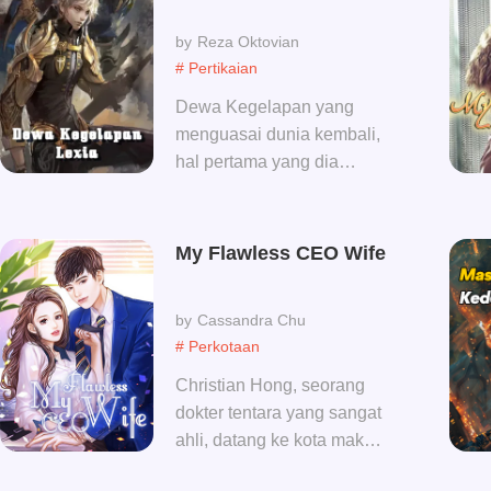
Reza Oktovian
# Pertikaian
Dewa Kegelapan yang
menguasai dunia kembali,
hal pertama yang dia
lakukan adalah mengemis
di pinggir jalan....
My Flawless CEO Wife
Cassandra Chu
# Perkotaan
Christian Hong, seorang
dokter tentara yang sangat
ahli, datang ke kota makmur
dengan sebuah surat