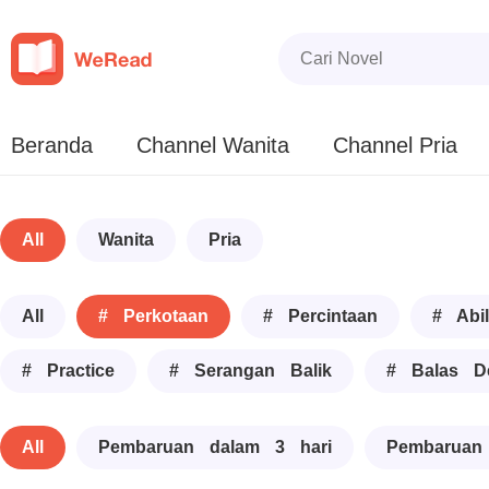
Beranda
Channel Wanita
Channel Pria
All
Wanita
Pria
All
# Perkotaan
# Percintaan
# Abil
# Practice
# Serangan Balik
# Balas D
All
Pembaruan dalam 3 hari
Pembaruan