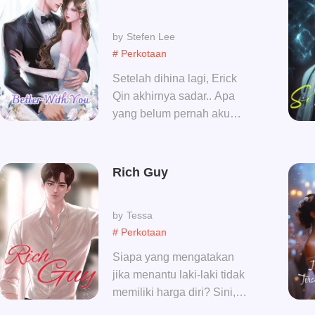
Stefen Lee
# Perkotaan
Setelah dihina lagi, Erick
Qin akhirnya sadar.. Apa
yang belum pernah aku
dapatkan sebelumnya, kali
ini aku akan mendapatkan
kembali semuanya...
Rich Guy
Tessa
# Perkotaan
Siapa yang mengatakan
jika menantu laki-laki tidak
memiliki harga diri? Sini,
ibu mertua tolong bantu aku