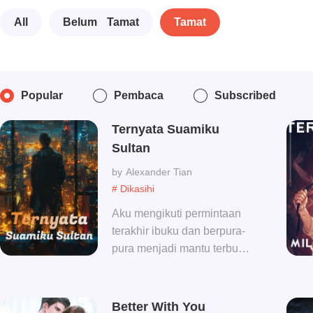
All
Belum Tamat
Tamat
Popular
Pembaca
Subscribed
Ternyata Suamiku
Sultan
Alexander Tian
# Dikasihi
Aku mengikuti permintaan
terakhir ibuku dan berpura-
pura menjadi mantu terbully
selama 3 tahun, sekarang 3
tahun sudah berakhir..
Better With You