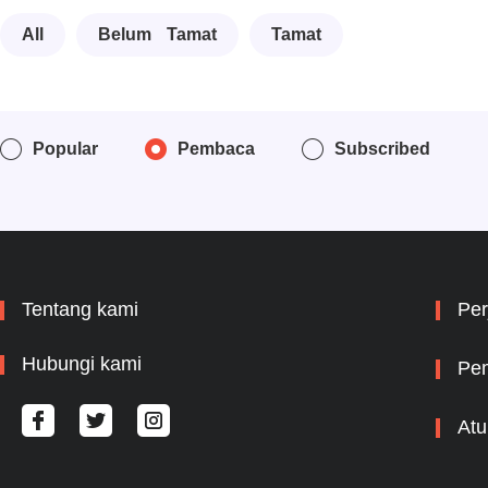
All
Belum Tamat
Tamat
Popular
Pembaca
Subscribed
Tentang kami
Per
Hubungi kami
Pem
Atu