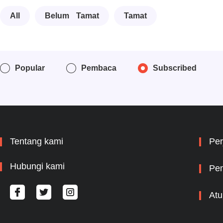
All
Belum Tamat
Tamat
Popular
Pembaca
Subscribed
Tentang kami
Per
Hubungi kami
Pem
Atu