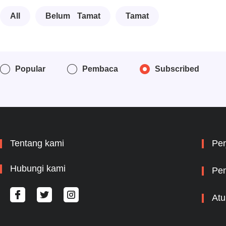
All
Belum Tamat
Tamat
Popular
Pembaca
Subscribed
Tentang kami
Per
Hubungi kami
Pem
Atu