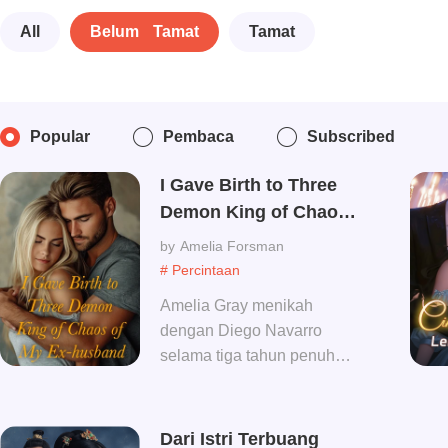
All
Belum Tamat
Tamat
Popular
Pembaca
Subscribed
I Gave Birth to Three
Demon King of Chaos
of My Ex-husband
Amelia Forsman
# Percintaan
Amelia Gray menikah
dengan Diego Navarro
selama tiga tahun penuh
perjuangan, akhirnya
berakhir dengan perceraian.
Di seluruh Kota Medoria,
Dari Istri Terbuang