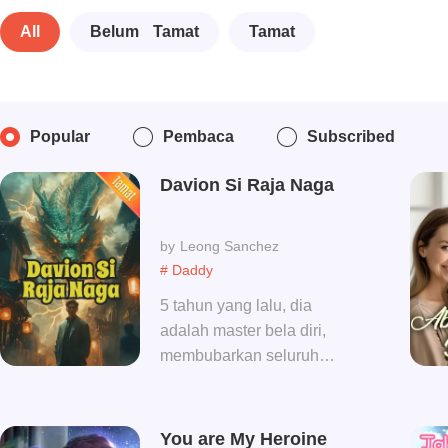
All
Belum Tamat
Tamat
Popular
Pembaca
Subscribed
Davion Si Raja Naga
Leong Sanchez
# Daddy
5 tahun yang lalu, dia
adalah master bela diri,
membubarkan seluruh
pasukannya, kembali ke
ibukota, dan rela hidup
normal. 5 tahun kemudian,
You are My Heroine