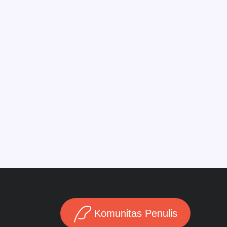
magis dari zaman kuno,
iblis yang sangat kuat dan
mengerikan...menghadapi
semua ancaman ini, Arthur
hanya bisa berharap pada
darah Naga merahnya.
Komunitas Penulis