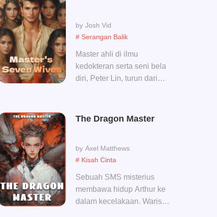
apapun, di tidak pernah
kalah! Bahkan dia juga bisa
Josh Vid
melihat.....
# Serangan Balik
Master ahli di ilmu
kedokteran serta seni bela
diri, Peter Lin, turun dari
pertapaannya dengan 7
perjanjian pernikahan. Dia
hanya ingin membatalkan
The Dragon Master
perjanjian-perjanjian ini,
tapi mengapa sulit sekali?!
Axel Matthews
Waktunya untuk mencari tau
# Kisah Cinta
penyebab ini semua
terjadi....
Sebuah SMS misterius
membawa hidup Arthur ke
dalam kecelakaan. Warisan
suci dari leluhur, senjata