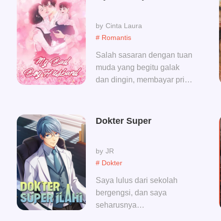
menjadi pecundang di
dalam rumah！ Saat itu,
Cinta Laura
adalah kamu, wanita yang
# Romantis
menggunakan tongkat kecil
untuk mengusir anjing liar.
Salah sasaran dengan tuan
muda yang begitu galak
dan dingin, membayar pria
itu sehabis tidur bersama.~~
Evan : Cewek jahat, jangan,
lari kau ! empat tahun
Dokter Super
kemudian, Velina kembali
dengan 4 anak lucu, dan
JR
tuan muda galak dikelilingi
# Dokter
oleh beberapa anak lucu.
Saya lulus dari sekolah
bergengsi, dan saya
seharusnya
menyembuhkan dunia!