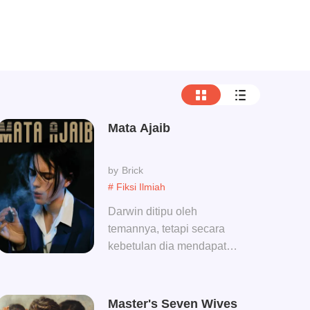
Mata Ajaib
Brick
# Fiksi Ilmiah
Darwin ditipu oleh
temannya, tetapi secara
kebetulan dia mendapat
kemampuan super di
matanya! mulai dari saat itu,
permainan keberuntungan
Master's Seven Wives