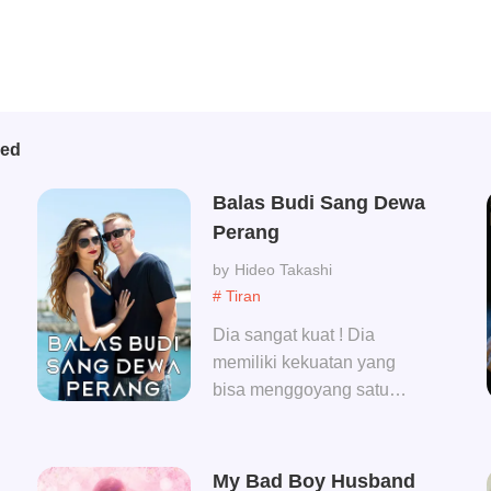
bed
Balas Budi Sang Dewa
Perang
Hideo Takashi
# Tiran
Dia sangat kuat ! Dia
memiliki kekuatan yang
bisa menggoyang satu
negara ! Dia adalah Dewa
Perang di Laut Merah ! Tapi
demi wanita itu, dia rela
My Bad Boy Husband