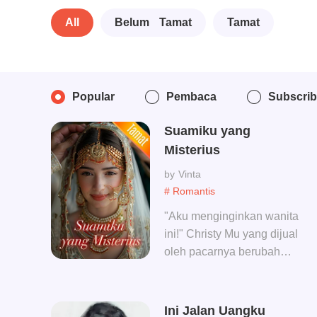
All
Belum Tamat
Tamat
Popular
Pembaca
Subscri
Suamiku yang
Misterius
Vinta
# Romantis
"Aku menginginkan wanita
ini!" Christy Mu yang dijual
oleh pacarnya berubah
menjadi istri Ericko Ye.
didalam ruang istirahat,
tingkah laku lelaki itu
Ini Jalan Uangku