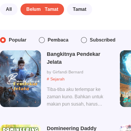
All
Belum Tamat
Tamat
Popular
Pembaca
Subscribed
Bangkitnya Pendekar
Jelata
Girfandi Bernard
# Sejarah
Tiba-tiba aku terlempar ke
zaman kuno. Bahkan untuk
makan pun susah, harus
bagaimana? Apa? Para pria
hampir habis karena
perang, lalu pemerintah
Domineering Daddy