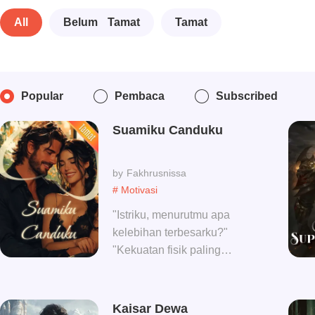
All
Belum Tamat
Tamat
Popular
Pembaca
Subscribed
Suamiku Canduku
Fakhrusnissa
# Motivasi
"Istriku, menurutmu apa
kelebihan terbesarku?"
"Kekuatan fisik paling
hebat" "Kalau
kekurangan?" "Terlalu
lama" Quina berpikir suami
Kaisar Dewa