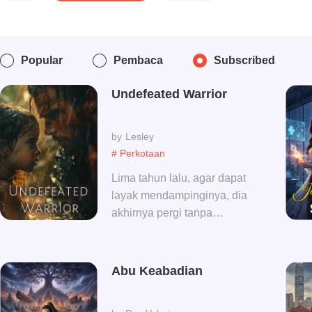
Popular
Pembaca
Subscribed
Undefeated Warrior
Lesley
# Perkotaan
Lima tahun lalu, agar dapat
layak mendampinginya, dia
akhirnya pergi tanpa
berpamitan. Lima tahun
kemudian, dia kembali
dengan kekuasaan, kembali
Abu Keabadian
dengan kemuliaan, hanya
saja sewaktu dia kembali,