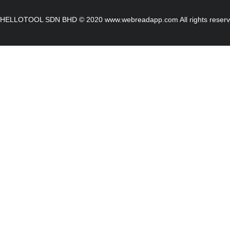
diri dan tumbuh dalam
HELLOTOOL SDN BHD © 2020 www.webreadapp.com All rights reser
diam. Tetapi Keabadian
membawa kesepian.
Kekuatan justru
mengundang salah paham.
Di mata Manusia Biasa, ia
adalah orang aneh yang tak
bisa dimengerti. Di mata
para Ahli Kultivasi, ia
adalah ancaman yang
harus disingkirkan. Di satu
sisi, ia terus diinjak sebagai
kaum paling bawah. Di sisi
lain, para kuat menatapnya
dengan dingin dari puncak.
Mampukah Calvin memakai
kecerdasannya untuk
memecah kebuntuan?