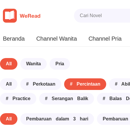
Beranda
Channel Wanita
Channel Pria
All
Wanita
Pria
All
# Perkotaan
# Percintaan
# Abil
# Practice
# Serangan Balik
# Balas D
All
Pembaruan dalam 3 hari
Pembaruan