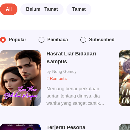
All
Belum Tamat
Tamat
Popular
Pembaca
Subscribed
Hasrat Liar Bidadari
Kampus
Neng Gemoy
# Romantis
Memang benar perkataan
adrian tentang dirinya, dia
wanita yang sangat cantik
nan rupawan, aroma
tubuhnya sampai tercium
meskipun jarak di antara
Terjerat Pesona