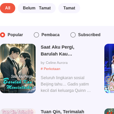
All
Belum Tamat
Tamat
Popular
Pembaca
Subscribed
Saat Aku Pergi,
Barulah Kau
Mencintaiku
Celine Aurora
# Perkotaan
Seluruh lingkaran sosial
Beijing tahu… Gadis yatim
kecil dari keluarga Quinn itu
adalah satu-satunya
pantangan bagi Tuan
Kesembilan, Caden Quinn.
Tuan Qin, Terimalah