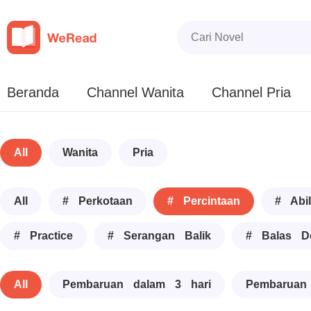
Beranda
Channel Wanita
Channel Pria
All
Wanita
Pria
All
# Perkotaan
# Percintaan
# Abil
# Practice
# Serangan Balik
# Balas D
All
Pembaruan dalam 3 hari
Pembaruan