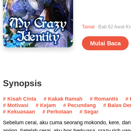
Tamat
· Bab 62 Awal Ki
Mulai Baca
Synopsis
# Kisah Cinta
# Kakak Ramah
# Romantis
# 
# Motivasi
# Kejam
# Pecundang
# Balas D
# Kekuasaan
# Perkotaan
# Segar
Sebelum cerai, aku cuma seorang mokondo, kere, dan
anjing. Setelah cerai, aku bos berkuasa, crazy rich ya