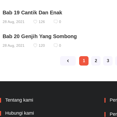
Bab 19 Cantik Dan Enak
28 Aug, 2021
126
0
Bab 20 Genjih Yang Sombong
28 Aug, 2021
120
0
1
2
3
Tentang kami
Per
Hubungi kami
Pem