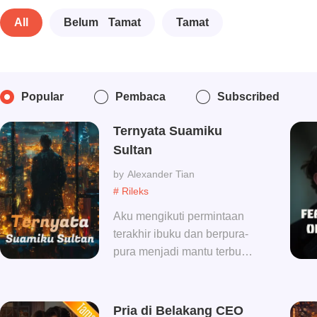
All
Belum Tamat
Tamat
Popular
Pembaca
Subscribed
Ternyata Suamiku
Sultan
Alexander Tian
# Rileks
Aku mengikuti permintaan
terakhir ibuku dan berpura-
pura menjadi mantu terbully
selama 3 tahun, sekarang 3
tahun sudah berakhir..
Pria di Belakang CEO