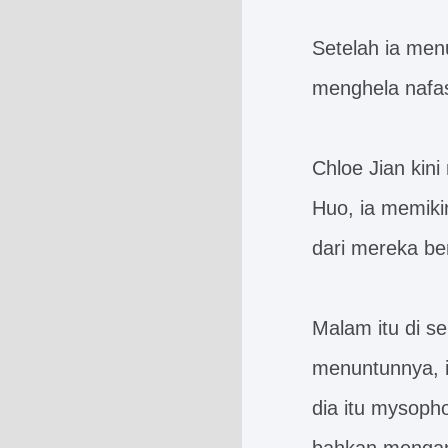
Setelah ia men
menghela nafas
Chloe Jian kin
Huo, ia memikir
dari mereka be
Malam itu di s
menuntunnya, i
dia itu mysoph