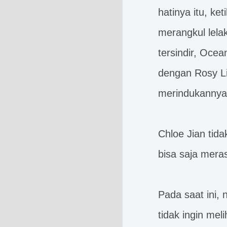
hatinya itu, k
merangkul lela
tersindir, Ocea
dengan Rosy Li
merindukanny
Chloe Jian tidak
bisa saja meras
Pada saat ini, 
tidak ingin mel