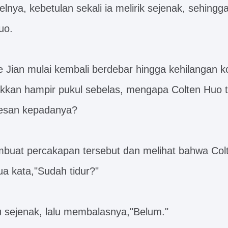
nya, kebetulan sekali ia melirik sejenak, sehingga
uo.
 Jian mulai kembali berdebar hingga kehilangan ko
kan hampir pukul sebelas, mengapa Colten Huo ti
esan kepadanya?
mbuat percakapan tersebut dan melihat bahwa Col
a kata,"Sudah tidur?"
u sejenak, lalu membalasnya,"Belum."