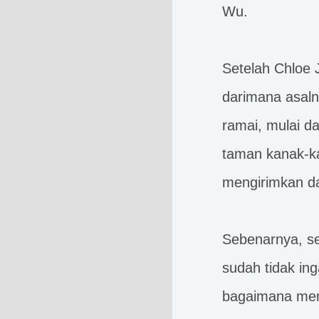
Wu.
Setelah Chloe 
darimana asalny
ramai, mulai d
taman kanak-ka
mengirimkan d
Sebenarnya, se
sudah tidak ing
bagaimana mere