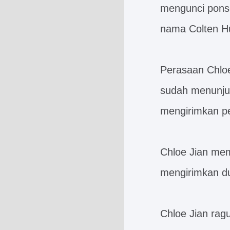
mengunci ponsel
nama Colten H
Perasaan Chloe
sudah menunjuk
mengirimkan p
Chloe Jian me
mengirimkan du
Chloe Jian rag