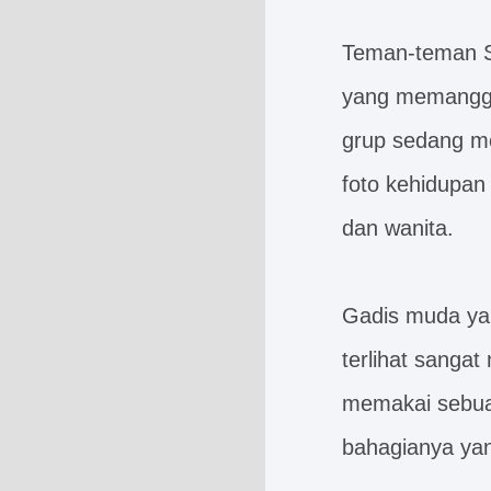
Teman-teman SM
yang memanggil
grup sedang me
foto kehidupan 
dan wanita.
Gadis muda yan
terlihat sangat
memakai sebuah
bahagianya ya