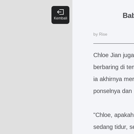
Ba
by Rise
Chloe Jian juga
berbaring di te
ia akhirnya me
ponselnya dan 
"Chloe, apakah
sedang tidur, 