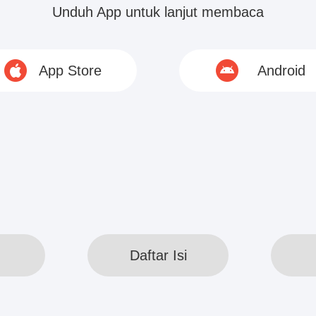
h ada segunung emas di depannya.
Unduh App untuk lanjut membaca
siapa?" Chloe Jian memicingkan mata kepada Aur
App Store
Android
kepolosannya.
ian yang sangat...
© 2020 www.webreadapp.com All rights reserved
Daftar Isi
Daftar Isi