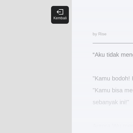
by Rise
“Aku tidak men
"Kamu bodoh! 
"Kamu bisa men
sebanyak ini!"
Aurora Wu men