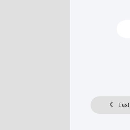
bersinar seola
"Jual? Kepada 
menertawakan 
"Iya juga! Berl
HELLOTOOL SDN BHD 
Last
Last