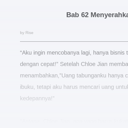
Bab 62 Menyerahka
by Rise
“Aku ingin mencobanya lagi, hanya bisnis
dengan cepat!” Setelah Chloe Jian membal
menambahkan,”Uang tabunganku hanya cu
ibuku, tetapi aku harus mencari uang unt
kedepannya!”
“Astaga, Chloe Jian, apa yang harus kuka