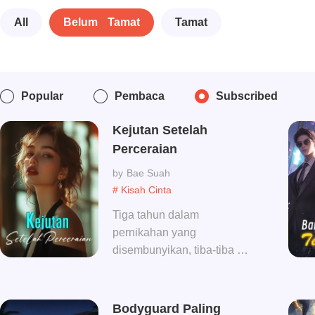
All
Belum Tamat
Tamat
Popular
Pembaca
Subscribed
Kejutan Setelah
Perceraian
Bae Suah
# Kisah Cinta
Tiga tahun dalam
pernikahan yang
disembunyikan, tiba-tiba dia
mengajukan permohonan
cerai. Kim Hyejin menahan
rasa sakit dengan
Bodyguard Paling