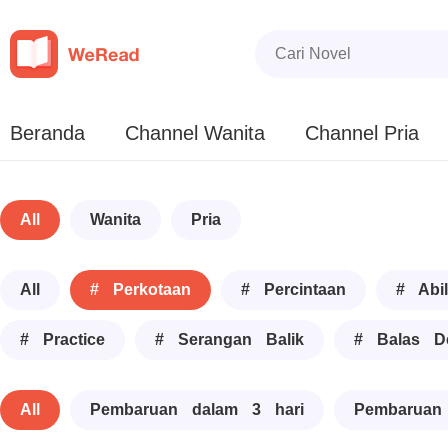
Beranda
Channel Wanita
Channel Pria
All
Wanita
Pria
All
# Perkotaan
# Percintaan
# Abil
# Practice
# Serangan Balik
# Balas D
All
Pembaruan dalam 3 hari
Pembaruan