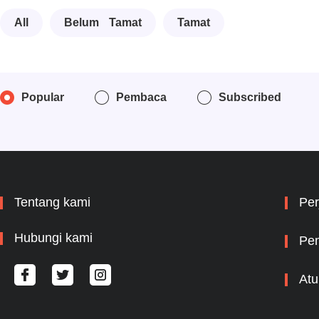
All
Belum Tamat
Tamat
Popular
Pembaca
Subscribed
Tentang kami
Per
Hubungi kami
Pem
Atu