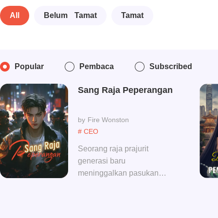
All
Belum Tamat
Tamat
Popular
Pembaca
Subscribed
Sang Raja Peperangan
Fire Wonston
# CEO
Seorang raja prajurit
generasi baru
meninggalkan pasukan
dengan penuh dendam.
Setelah menghilang selama
beberapa tahun, ia kembali