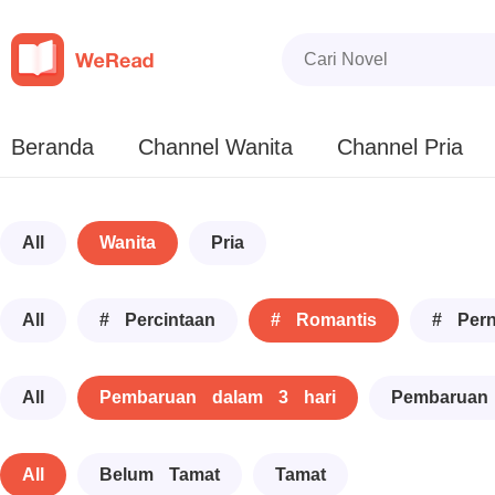
Beranda
Channel Wanita
Channel Pria
All
Wanita
Pria
All
# Percintaan
# Romantis
# Pern
All
Pembaruan dalam 3 hari
Pembaruan
All
Belum Tamat
Tamat