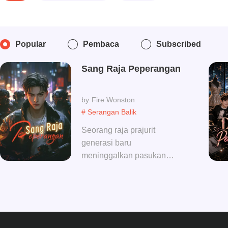
Popular
Pembaca
Subscribed
Sang Raja Peperangan
Fire Wonston
# Serangan Balik
Seorang raja prajurit
generasi baru
meninggalkan pasukan
dengan penuh dendam.
Setelah menghilang selama
beberapa tahun, ia kembali
ke kota dengan kekuatan
luar biasa dan siap