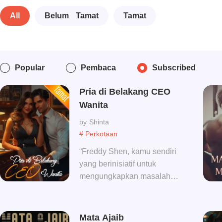
All
Belum Tamat
Tamat
Popular
Pembaca
Subscribed
Pria di Belakang CEO
Wanita
Shinta
# Perkotaan
“Freddy Shen, kamu sendiri
yang berinisiatif untuk
mengungkapkan masalah
ini.”Danielle Xia menunjuk
ke dokumen itu dan berkata:
“Dari hari ini, untuk
Mata Ajaib