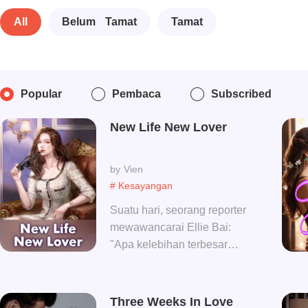
All
Belum Tamat
Tamat
Popular
Pembaca
Subscribed
New Life New Lover
Vien
# Kesayangan
Suatu hari, seorang reporter
mewawancarai Ellie Bai:
"Apa kelebihan terbesar
suamimu?"
"Berkemampuan!" "Bisakah
lebih detail?" "Terlalu
Three Weeks In Love