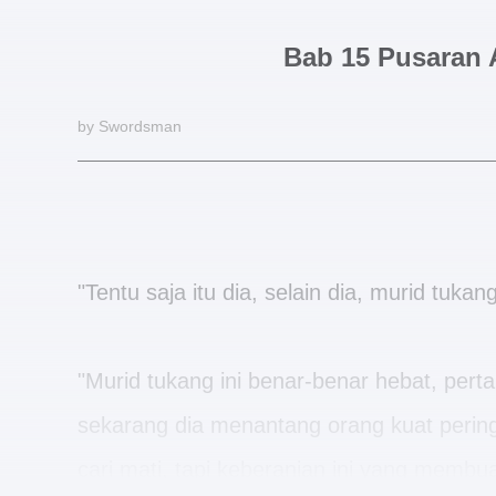
Bab 15 Pusaran 
by Swordsman
"Tentu saja itu dia, selain dia, murid tuk
"Murid tukang ini benar-benar hebat, pert
sekarang dia menantang orang kuat pering
cari mati, tapi keberanian ini yang membu