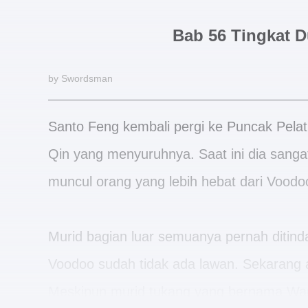
Bab 56 Tingkat 
by Swordsman
Santo Feng kembali pergi ke Puncak Pelati
Qin yang menyuruhnya. Saat ini dia sang
muncul orang yang lebih hebat dari Voodo
Murid bagian luar semuanya pernah ditinda
Voodoo sudah tidak ada lawan. Sekarang
Meskipun murid tukang yang bernama War