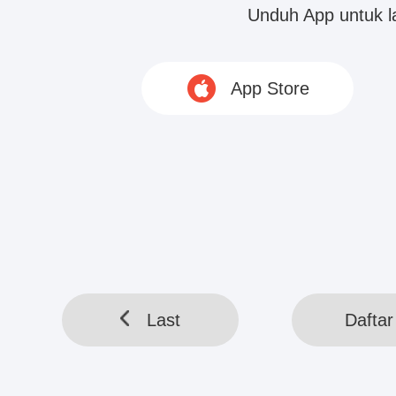
Unduh App untuk 
"Siapa?"
App Store
Warrior...
HELLOTOOL SDN BHD © 2020 www.webreadapp.com All rig
Last
Daftar 
Last
Daftar 