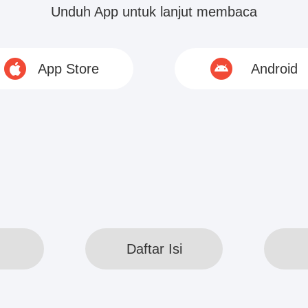
r Yang menggerakkan sudut mulutnya, kemudian me
Unduh App untuk lanjut membaca
gnya tanpa...
App Store
Android
© 2020 www.webreadapp.com All rights reserved
Daftar Isi
Daftar Isi