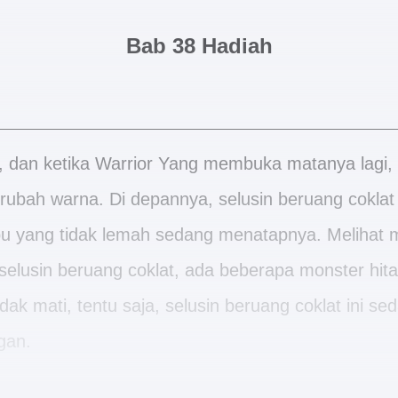
Bab 38 Hadiah
r, dan ketika Warrior Yang membuka matanya lag
rubah warna. Di depannya, selusin beruang coklat 
bu yang tidak lemah sedang menatapnya. Melihat m
 selusin beruang coklat, ada beberapa monster hi
dak mati, tentu saja, selusin beruang coklat ini s
gan.