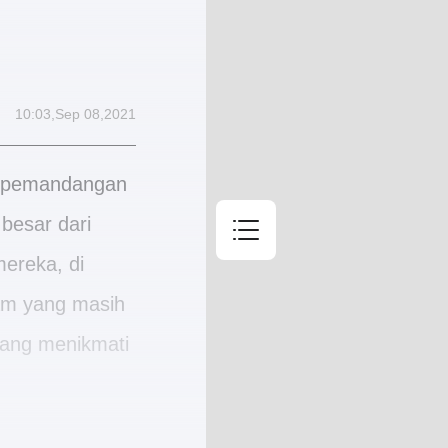
Daftar Isi
10:03,Sep 08,2021
Bab 1 Si Penya
i, pemandangan
04 Sep, 2021
besar dari
Bab 2 Pukul S
ereka, di
04 Sep, 2021
tam yang masih
Bab 3 Pusaran
edang menikmati
04 Sep, 2021
Bab 4 Bertaru