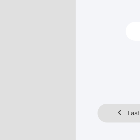
“Sial!” Warrio
Qing di sampin
HELLOTOOL SDN BHD 
Last
Last