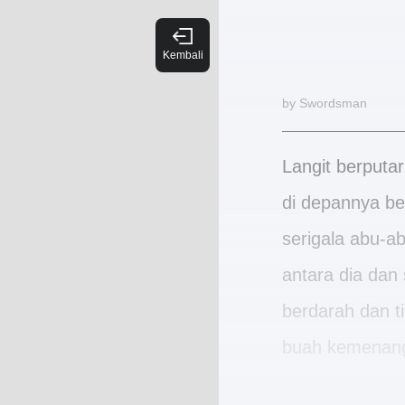
by Swordsman
Langit berputa
di depannya be
serigala abu-a
antara dia dan
berdarah dan ti
buah kemenan