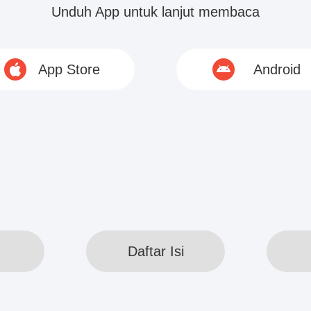
mereka dari atas puncak pohon,...
Unduh App untuk lanjut membaca
© 2020 www.webreadapp.com All rights reserved
App Store
Android
Daftar Isi
Daftar Isi