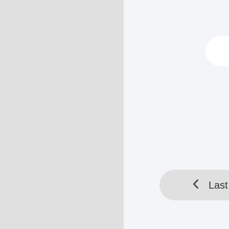
mendadak pada 
HELLOTOOL SDN BHD 
Last
Last