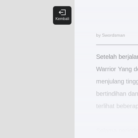
by Swordsman
Setelah berjala
Warrior Yang d
menjulang ting
bertindihan da
terlihat beber
Selama periode