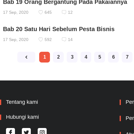
Bab 19 Orang Bergantung Pada Pakaiannya
17 Sep, 2020
645
12
Bab 20 Satu Hari Sebelum Pesta Bisnis
17 Sep, 2020
592
14
1
2
3
4
5
6
7
Tentang kami
Per
Hubungi kami
Pem